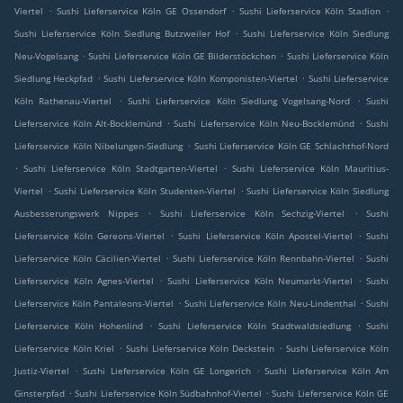
.
.
.
Viertel
Sushi Lieferservice Köln GE Ossendorf
Sushi Lieferservice Köln Stadion
.
Sushi Lieferservice Köln Siedlung Butzweiler Hof
Sushi Lieferservice Köln Siedlung
.
.
Neu-Vogelsang
Sushi Lieferservice Köln GE Bilderstöckchen
Sushi Lieferservice Köln
.
.
Siedlung Heckpfad
Sushi Lieferservice Köln Komponisten-Viertel
Sushi Lieferservice
.
.
Köln Rathenau-Viertel
Sushi Lieferservice Köln Siedlung Vogelsang-Nord
Sushi
.
.
Lieferservice Köln Alt-Bocklemünd
Sushi Lieferservice Köln Neu-Bocklemünd
Sushi
.
Lieferservice Köln Nibelungen-Siedlung
Sushi Lieferservice Köln GE Schlachthof-Nord
.
.
Sushi Lieferservice Köln Stadtgarten-Viertel
Sushi Lieferservice Köln Mauritius-
.
.
Viertel
Sushi Lieferservice Köln Studenten-Viertel
Sushi Lieferservice Köln Siedlung
.
.
Ausbesserungswerk Nippes
Sushi Lieferservice Köln Sechzig-Viertel
Sushi
.
.
Lieferservice Köln Gereons-Viertel
Sushi Lieferservice Köln Apostel-Viertel
Sushi
.
.
Lieferservice Köln Cäcilien-Viertel
Sushi Lieferservice Köln Rennbahn-Viertel
Sushi
.
.
Lieferservice Köln Agnes-Viertel
Sushi Lieferservice Köln Neumarkt-Viertel
Sushi
.
.
Lieferservice Köln Pantaleons-Viertel
Sushi Lieferservice Köln Neu-Lindenthal
Sushi
.
.
Lieferservice Köln Hohenlind
Sushi Lieferservice Köln Stadtwaldsiedlung
Sushi
.
.
Lieferservice Köln Kriel
Sushi Lieferservice Köln Deckstein
Sushi Lieferservice Köln
.
.
Justiz-Viertel
Sushi Lieferservice Köln GE Longerich
Sushi Lieferservice Köln Am
.
.
Ginsterpfad
Sushi Lieferservice Köln Südbahnhof-Viertel
Sushi Lieferservice Köln GE