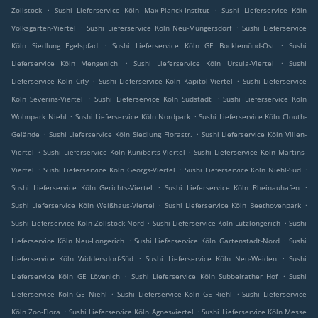
.
.
Zollstock
Sushi Lieferservice Köln Max-Planck-Institut
Sushi Lieferservice Köln
.
.
Volksgarten-Viertel
Sushi Lieferservice Köln Neu-Müngersdorf
Sushi Lieferservice
.
.
Köln Siedlung Egelspfad
Sushi Lieferservice Köln GE Bocklemünd-Ost
Sushi
.
.
Lieferservice Köln Mengenich
Sushi Lieferservice Köln Ursula-Viertel
Sushi
.
.
Lieferservice Köln City
Sushi Lieferservice Köln Kapitol-Viertel
Sushi Lieferservice
.
.
Köln Severins-Viertel
Sushi Lieferservice Köln Südstadt
Sushi Lieferservice Köln
.
.
Wohnpark Niehl
Sushi Lieferservice Köln Nordpark
Sushi Lieferservice Köln Clouth-
.
.
Gelände
Sushi Lieferservice Köln Siedlung Florastr.
Sushi Lieferservice Köln Villen-
.
.
Viertel
Sushi Lieferservice Köln Kuniberts-Viertel
Sushi Lieferservice Köln Martins-
.
.
.
Viertel
Sushi Lieferservice Köln Georgs-Viertel
Sushi Lieferservice Köln Niehl-Süd
.
.
Sushi Lieferservice Köln Gerichts-Viertel
Sushi Lieferservice Köln Rheinauhafen
.
.
Sushi Lieferservice Köln Weißhaus-Viertel
Sushi Lieferservice Köln Beethovenpark
.
.
Sushi Lieferservice Köln Zollstock-Nord
Sushi Lieferservice Köln Lützlongerich
Sushi
.
.
Lieferservice Köln Neu-Longerich
Sushi Lieferservice Köln Gartenstadt-Nord
Sushi
.
.
Lieferservice Köln Widdersdorf-Süd
Sushi Lieferservice Köln Neu-Weiden
Sushi
.
.
Lieferservice Köln GE Lövenich
Sushi Lieferservice Köln Subbelrather Hof
Sushi
.
.
Lieferservice Köln GE Niehl
Sushi Lieferservice Köln GE Riehl
Sushi Lieferservice
.
.
Köln Zoo-Flora
Sushi Lieferservice Köln Agnesviertel
Sushi Lieferservice Köln Messe