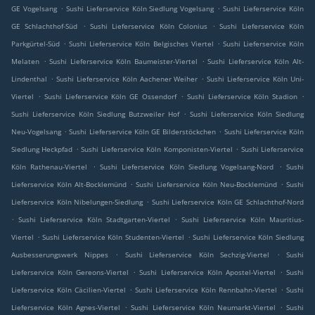
.
.
GE Vogelsang
Sushi Lieferservice Köln Siedlung Vogelsang
Sushi Lieferservice Köln
.
.
GE Schlachthof-Süd
Sushi Lieferservice Köln Colonius
Sushi Lieferservice Köln
.
.
Parkgürtel-Süd
Sushi Lieferservice Köln Belgisches Viertel
Sushi Lieferservice Köln
.
.
Melaten
Sushi Lieferservice Köln Baumeister-Viertel
Sushi Lieferservice Köln Alt-
.
.
Lindenthal
Sushi Lieferservice Köln Aachener Weiher
Sushi Lieferservice Köln Uni-
.
.
.
Viertel
Sushi Lieferservice Köln GE Ossendorf
Sushi Lieferservice Köln Stadion
.
Sushi Lieferservice Köln Siedlung Butzweiler Hof
Sushi Lieferservice Köln Siedlung
.
.
Neu-Vogelsang
Sushi Lieferservice Köln GE Bilderstöckchen
Sushi Lieferservice Köln
.
.
Siedlung Heckpfad
Sushi Lieferservice Köln Komponisten-Viertel
Sushi Lieferservice
.
.
Köln Rathenau-Viertel
Sushi Lieferservice Köln Siedlung Vogelsang-Nord
Sushi
.
.
Lieferservice Köln Alt-Bocklemünd
Sushi Lieferservice Köln Neu-Bocklemünd
Sushi
.
Lieferservice Köln Nibelungen-Siedlung
Sushi Lieferservice Köln GE Schlachthof-Nord
.
.
Sushi Lieferservice Köln Stadtgarten-Viertel
Sushi Lieferservice Köln Mauritius-
.
.
Viertel
Sushi Lieferservice Köln Studenten-Viertel
Sushi Lieferservice Köln Siedlung
.
.
Ausbesserungswerk Nippes
Sushi Lieferservice Köln Sechzig-Viertel
Sushi
.
.
Lieferservice Köln Gereons-Viertel
Sushi Lieferservice Köln Apostel-Viertel
Sushi
.
.
Lieferservice Köln Cäcilien-Viertel
Sushi Lieferservice Köln Rennbahn-Viertel
Sushi
.
.
Lieferservice Köln Agnes-Viertel
Sushi Lieferservice Köln Neumarkt-Viertel
Sushi