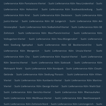
.
.
Lieferservice Köln Pantaleons-Viertel
Sushi Lieferservice Köln Neu-Lindenthal
Sushi
.
.
Lieferservice Köln Hohenlind
Sushi Lieferservice Köln Stadtwaldsiedlung
Sushi
.
.
Lieferservice Köln Kriel
Sushi Lieferservice Köln Deckstein
Sushi Lieferservice Köln
.
.
Justiz-Viertel
Sushi Lieferservice Köln GE Longerich
Sushi Lieferservice Köln Am
.
.
Ginsterpfad
Sushi Lieferservice Köln Südbahnhof-Viertel
Sushi Lieferservice Köln GE
.
.
Zollstock
Sushi Lieferservice Köln Max-Planck-Institut
Sushi Lieferservice Köln
.
.
Volksgarten-Viertel
Sushi Lieferservice Köln Neu-Müngersdorf
Sushi Lieferservice
.
.
Köln Siedlung Egelspfad
Sushi Lieferservice Köln GE Bocklemünd-Ost
Sushi
.
.
Lieferservice Köln Mengenich
Sushi Lieferservice Köln Ursula-Viertel
Sushi
.
.
Lieferservice Köln City
Sushi Lieferservice Köln Kapitol-Viertel
Sushi Lieferservice
.
.
Köln Severins-Viertel
Sushi Lieferservice Köln Südstadt
Sushi Lieferservice Köln
.
.
Wohnpark Niehl
Sushi Lieferservice Köln Nordpark
Sushi Lieferservice Köln Clouth-
.
.
Gelände
Sushi Lieferservice Köln Siedlung Florastr.
Sushi Lieferservice Köln Villen-
.
.
Viertel
Sushi Lieferservice Köln Kuniberts-Viertel
Sushi Lieferservice Köln Martins-
.
.
.
Viertel
Sushi Lieferservice Köln Georgs-Viertel
Sushi Lieferservice Köln Niehl-Süd
.
.
Sushi Lieferservice Köln Gerichts-Viertel
Sushi Lieferservice Köln Rheinauhafen
.
.
Sushi Lieferservice Köln Weißhaus-Viertel
Sushi Lieferservice Köln Beethovenpark
.
.
Sushi Lieferservice Köln Zollstock-Nord
Sushi Lieferservice Köln Lützlongerich
Sushi