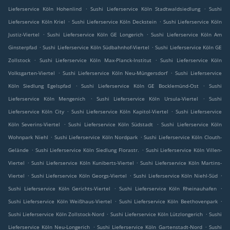
.
.
Lieferservice Köln Hohenlind
Sushi Lieferservice Köln Stadtwaldsiedlung
Sushi
.
.
Lieferservice Köln Kriel
Sushi Lieferservice Köln Deckstein
Sushi Lieferservice Köln
.
.
Justiz-Viertel
Sushi Lieferservice Köln GE Longerich
Sushi Lieferservice Köln Am
.
.
Ginsterpfad
Sushi Lieferservice Köln Südbahnhof-Viertel
Sushi Lieferservice Köln GE
.
.
Zollstock
Sushi Lieferservice Köln Max-Planck-Institut
Sushi Lieferservice Köln
.
.
Volksgarten-Viertel
Sushi Lieferservice Köln Neu-Müngersdorf
Sushi Lieferservice
.
.
Köln Siedlung Egelspfad
Sushi Lieferservice Köln GE Bocklemünd-Ost
Sushi
.
.
Lieferservice Köln Mengenich
Sushi Lieferservice Köln Ursula-Viertel
Sushi
.
.
Lieferservice Köln City
Sushi Lieferservice Köln Kapitol-Viertel
Sushi Lieferservice
.
.
Köln Severins-Viertel
Sushi Lieferservice Köln Südstadt
Sushi Lieferservice Köln
.
.
Wohnpark Niehl
Sushi Lieferservice Köln Nordpark
Sushi Lieferservice Köln Clouth-
.
.
Gelände
Sushi Lieferservice Köln Siedlung Florastr.
Sushi Lieferservice Köln Villen-
.
.
Viertel
Sushi Lieferservice Köln Kuniberts-Viertel
Sushi Lieferservice Köln Martins-
.
.
.
Viertel
Sushi Lieferservice Köln Georgs-Viertel
Sushi Lieferservice Köln Niehl-Süd
.
.
Sushi Lieferservice Köln Gerichts-Viertel
Sushi Lieferservice Köln Rheinauhafen
.
.
Sushi Lieferservice Köln Weißhaus-Viertel
Sushi Lieferservice Köln Beethovenpark
.
.
Sushi Lieferservice Köln Zollstock-Nord
Sushi Lieferservice Köln Lützlongerich
Sushi
.
.
Lieferservice Köln Neu-Longerich
Sushi Lieferservice Köln Gartenstadt-Nord
Sushi