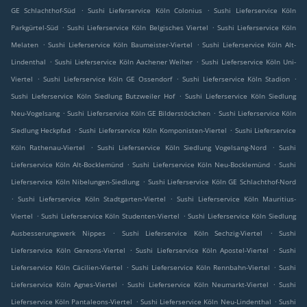
.
.
GE Schlachthof-Süd
Sushi Lieferservice Köln Colonius
Sushi Lieferservice Köln
.
.
Parkgürtel-Süd
Sushi Lieferservice Köln Belgisches Viertel
Sushi Lieferservice Köln
.
.
Melaten
Sushi Lieferservice Köln Baumeister-Viertel
Sushi Lieferservice Köln Alt-
.
.
Lindenthal
Sushi Lieferservice Köln Aachener Weiher
Sushi Lieferservice Köln Uni-
.
.
.
Viertel
Sushi Lieferservice Köln GE Ossendorf
Sushi Lieferservice Köln Stadion
.
Sushi Lieferservice Köln Siedlung Butzweiler Hof
Sushi Lieferservice Köln Siedlung
.
.
Neu-Vogelsang
Sushi Lieferservice Köln GE Bilderstöckchen
Sushi Lieferservice Köln
.
.
Siedlung Heckpfad
Sushi Lieferservice Köln Komponisten-Viertel
Sushi Lieferservice
.
.
Köln Rathenau-Viertel
Sushi Lieferservice Köln Siedlung Vogelsang-Nord
Sushi
.
.
Lieferservice Köln Alt-Bocklemünd
Sushi Lieferservice Köln Neu-Bocklemünd
Sushi
.
Lieferservice Köln Nibelungen-Siedlung
Sushi Lieferservice Köln GE Schlachthof-Nord
.
.
Sushi Lieferservice Köln Stadtgarten-Viertel
Sushi Lieferservice Köln Mauritius-
.
.
Viertel
Sushi Lieferservice Köln Studenten-Viertel
Sushi Lieferservice Köln Siedlung
.
.
Ausbesserungswerk Nippes
Sushi Lieferservice Köln Sechzig-Viertel
Sushi
.
.
Lieferservice Köln Gereons-Viertel
Sushi Lieferservice Köln Apostel-Viertel
Sushi
.
.
Lieferservice Köln Cäcilien-Viertel
Sushi Lieferservice Köln Rennbahn-Viertel
Sushi
.
.
Lieferservice Köln Agnes-Viertel
Sushi Lieferservice Köln Neumarkt-Viertel
Sushi
.
.
Lieferservice Köln Pantaleons-Viertel
Sushi Lieferservice Köln Neu-Lindenthal
Sushi