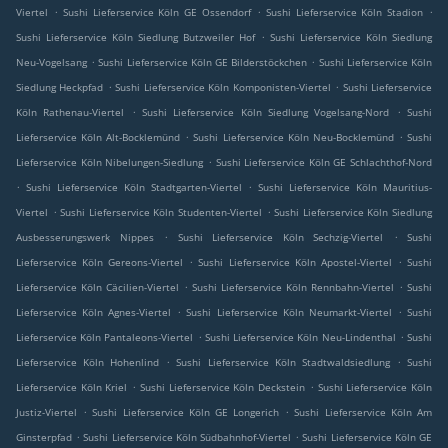
.
.
.
Viertel
Sushi Lieferservice Köln GE Ossendorf
Sushi Lieferservice Köln Stadion
.
Sushi Lieferservice Köln Siedlung Butzweiler Hof
Sushi Lieferservice Köln Siedlung
.
.
Neu-Vogelsang
Sushi Lieferservice Köln GE Bilderstöckchen
Sushi Lieferservice Köln
.
.
Siedlung Heckpfad
Sushi Lieferservice Köln Komponisten-Viertel
Sushi Lieferservice
.
.
Köln Rathenau-Viertel
Sushi Lieferservice Köln Siedlung Vogelsang-Nord
Sushi
.
.
Lieferservice Köln Alt-Bocklemünd
Sushi Lieferservice Köln Neu-Bocklemünd
Sushi
.
Lieferservice Köln Nibelungen-Siedlung
Sushi Lieferservice Köln GE Schlachthof-Nord
.
.
Sushi Lieferservice Köln Stadtgarten-Viertel
Sushi Lieferservice Köln Mauritius-
.
.
Viertel
Sushi Lieferservice Köln Studenten-Viertel
Sushi Lieferservice Köln Siedlung
.
.
Ausbesserungswerk Nippes
Sushi Lieferservice Köln Sechzig-Viertel
Sushi
.
.
Lieferservice Köln Gereons-Viertel
Sushi Lieferservice Köln Apostel-Viertel
Sushi
.
.
Lieferservice Köln Cäcilien-Viertel
Sushi Lieferservice Köln Rennbahn-Viertel
Sushi
.
.
Lieferservice Köln Agnes-Viertel
Sushi Lieferservice Köln Neumarkt-Viertel
Sushi
.
.
Lieferservice Köln Pantaleons-Viertel
Sushi Lieferservice Köln Neu-Lindenthal
Sushi
.
.
Lieferservice Köln Hohenlind
Sushi Lieferservice Köln Stadtwaldsiedlung
Sushi
.
.
Lieferservice Köln Kriel
Sushi Lieferservice Köln Deckstein
Sushi Lieferservice Köln
.
.
Justiz-Viertel
Sushi Lieferservice Köln GE Longerich
Sushi Lieferservice Köln Am
.
.
Ginsterpfad
Sushi Lieferservice Köln Südbahnhof-Viertel
Sushi Lieferservice Köln GE