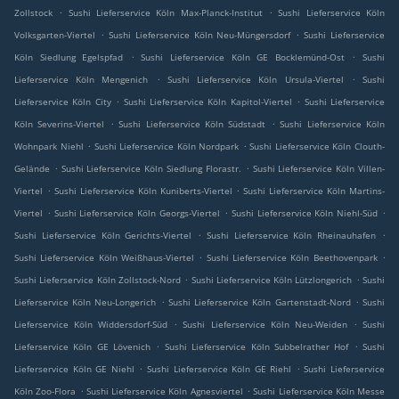
.
.
Zollstock
Sushi Lieferservice Köln Max-Planck-Institut
Sushi Lieferservice Köln
.
.
Volksgarten-Viertel
Sushi Lieferservice Köln Neu-Müngersdorf
Sushi Lieferservice
.
.
Köln Siedlung Egelspfad
Sushi Lieferservice Köln GE Bocklemünd-Ost
Sushi
.
.
Lieferservice Köln Mengenich
Sushi Lieferservice Köln Ursula-Viertel
Sushi
.
.
Lieferservice Köln City
Sushi Lieferservice Köln Kapitol-Viertel
Sushi Lieferservice
.
.
Köln Severins-Viertel
Sushi Lieferservice Köln Südstadt
Sushi Lieferservice Köln
.
.
Wohnpark Niehl
Sushi Lieferservice Köln Nordpark
Sushi Lieferservice Köln Clouth-
.
.
Gelände
Sushi Lieferservice Köln Siedlung Florastr.
Sushi Lieferservice Köln Villen-
.
.
Viertel
Sushi Lieferservice Köln Kuniberts-Viertel
Sushi Lieferservice Köln Martins-
.
.
.
Viertel
Sushi Lieferservice Köln Georgs-Viertel
Sushi Lieferservice Köln Niehl-Süd
.
.
Sushi Lieferservice Köln Gerichts-Viertel
Sushi Lieferservice Köln Rheinauhafen
.
.
Sushi Lieferservice Köln Weißhaus-Viertel
Sushi Lieferservice Köln Beethovenpark
.
.
Sushi Lieferservice Köln Zollstock-Nord
Sushi Lieferservice Köln Lützlongerich
Sushi
.
.
Lieferservice Köln Neu-Longerich
Sushi Lieferservice Köln Gartenstadt-Nord
Sushi
.
.
Lieferservice Köln Widdersdorf-Süd
Sushi Lieferservice Köln Neu-Weiden
Sushi
.
.
Lieferservice Köln GE Lövenich
Sushi Lieferservice Köln Subbelrather Hof
Sushi
.
.
Lieferservice Köln GE Niehl
Sushi Lieferservice Köln GE Riehl
Sushi Lieferservice
.
.
Köln Zoo-Flora
Sushi Lieferservice Köln Agnesviertel
Sushi Lieferservice Köln Messe