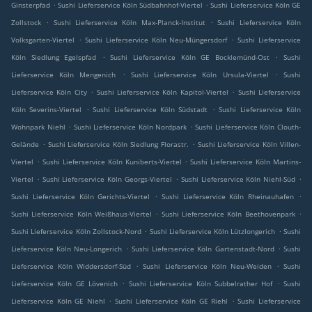
.
.
Ginsterpfad
Sushi Lieferservice Köln Südbahnhof-Viertel
Sushi Lieferservice Köln GE
.
.
Zollstock
Sushi Lieferservice Köln Max-Planck-Institut
Sushi Lieferservice Köln
.
.
Volksgarten-Viertel
Sushi Lieferservice Köln Neu-Müngersdorf
Sushi Lieferservice
.
.
Köln Siedlung Egelspfad
Sushi Lieferservice Köln GE Bocklemünd-Ost
Sushi
.
.
Lieferservice Köln Mengenich
Sushi Lieferservice Köln Ursula-Viertel
Sushi
.
.
Lieferservice Köln City
Sushi Lieferservice Köln Kapitol-Viertel
Sushi Lieferservice
.
.
Köln Severins-Viertel
Sushi Lieferservice Köln Südstadt
Sushi Lieferservice Köln
.
.
Wohnpark Niehl
Sushi Lieferservice Köln Nordpark
Sushi Lieferservice Köln Clouth-
.
.
Gelände
Sushi Lieferservice Köln Siedlung Florastr.
Sushi Lieferservice Köln Villen-
.
.
Viertel
Sushi Lieferservice Köln Kuniberts-Viertel
Sushi Lieferservice Köln Martins-
.
.
.
Viertel
Sushi Lieferservice Köln Georgs-Viertel
Sushi Lieferservice Köln Niehl-Süd
.
.
Sushi Lieferservice Köln Gerichts-Viertel
Sushi Lieferservice Köln Rheinauhafen
.
.
Sushi Lieferservice Köln Weißhaus-Viertel
Sushi Lieferservice Köln Beethovenpark
.
.
Sushi Lieferservice Köln Zollstock-Nord
Sushi Lieferservice Köln Lützlongerich
Sushi
.
.
Lieferservice Köln Neu-Longerich
Sushi Lieferservice Köln Gartenstadt-Nord
Sushi
.
.
Lieferservice Köln Widdersdorf-Süd
Sushi Lieferservice Köln Neu-Weiden
Sushi
.
.
Lieferservice Köln GE Lövenich
Sushi Lieferservice Köln Subbelrather Hof
Sushi
.
.
Lieferservice Köln GE Niehl
Sushi Lieferservice Köln GE Riehl
Sushi Lieferservice