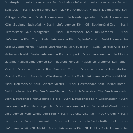
.
.
Ginsterpfad
Sushi Lieferservice Köln Südbahnhof-Viertel
Sushi Lieferservice Köln GE
.
.
Zollstock
Sushi Lieferservice Köln Max-Planck-Institut
Sushi Lieferservice Köln
.
.
Volksgarten-Viertel
Sushi Lieferservice Köln Neu-Müngersdorf
Sushi Lieferservice
.
.
Köln Siedlung Egelspfad
Sushi Lieferservice Köln GE Bocklemünd-Ost
Sushi
.
.
Lieferservice Köln Mengenich
Sushi Lieferservice Köln Ursula-Viertel
Sushi
.
.
Lieferservice Köln City
Sushi Lieferservice Köln Kapitol-Viertel
Sushi Lieferservice
.
.
Köln Severins-Viertel
Sushi Lieferservice Köln Südstadt
Sushi Lieferservice Köln
.
.
Wohnpark Niehl
Sushi Lieferservice Köln Nordpark
Sushi Lieferservice Köln Clouth-
.
.
Gelände
Sushi Lieferservice Köln Siedlung Florastr.
Sushi Lieferservice Köln Villen-
.
.
Viertel
Sushi Lieferservice Köln Kuniberts-Viertel
Sushi Lieferservice Köln Martins-
.
.
.
Viertel
Sushi Lieferservice Köln Georgs-Viertel
Sushi Lieferservice Köln Niehl-Süd
.
.
Sushi Lieferservice Köln Gerichts-Viertel
Sushi Lieferservice Köln Rheinauhafen
.
.
Sushi Lieferservice Köln Weißhaus-Viertel
Sushi Lieferservice Köln Beethovenpark
.
.
Sushi Lieferservice Köln Zollstock-Nord
Sushi Lieferservice Köln Lützlongerich
Sushi
.
.
Lieferservice Köln Neu-Longerich
Sushi Lieferservice Köln Gartenstadt-Nord
Sushi
.
.
Lieferservice Köln Widdersdorf-Süd
Sushi Lieferservice Köln Neu-Weiden
Sushi
.
.
Lieferservice Köln GE Lövenich
Sushi Lieferservice Köln Subbelrather Hof
Sushi
.
.
Lieferservice Köln GE Niehl
Sushi Lieferservice Köln GE Riehl
Sushi Lieferservice