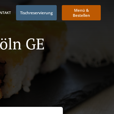
Menü &
NTAKT
Tischreservierung
Bestellen
Köln GE