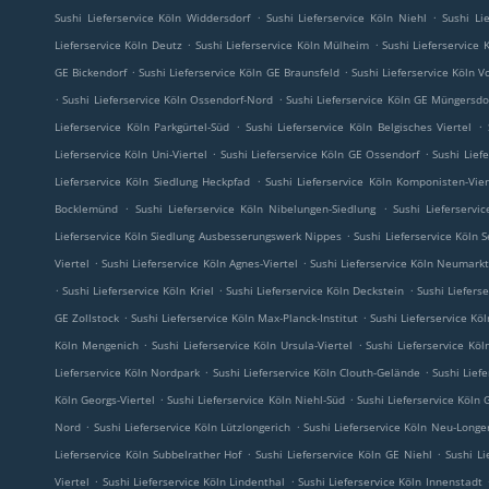
.
.
Sushi Lieferservice Köln Widdersdorf
Sushi Lieferservice Köln Niehl
Sushi Li
.
.
Lieferservice Köln Deutz
Sushi Lieferservice Köln Mülheim
Sushi Lieferservice 
.
.
GE Bickendorf
Sushi Lieferservice Köln GE Braunsfeld
Sushi Lieferservice Köln V
.
.
Sushi Lieferservice Köln Ossendorf-Nord
Sushi Lieferservice Köln GE Müngersdo
.
.
Lieferservice Köln Parkgürtel-Süd
Sushi Lieferservice Köln Belgisches Viertel
.
.
Lieferservice Köln Uni-Viertel
Sushi Lieferservice Köln GE Ossendorf
Sushi Lief
.
Lieferservice Köln Siedlung Heckpfad
Sushi Lieferservice Köln Komponisten-Vier
.
.
Bocklemünd
Sushi Lieferservice Köln Nibelungen-Siedlung
Sushi Lieferservi
.
Lieferservice Köln Siedlung Ausbesserungswerk Nippes
Sushi Lieferservice Köln S
.
.
Viertel
Sushi Lieferservice Köln Agnes-Viertel
Sushi Lieferservice Köln Neumarkt
.
.
.
Sushi Lieferservice Köln Kriel
Sushi Lieferservice Köln Deckstein
Sushi Lieferse
.
.
GE Zollstock
Sushi Lieferservice Köln Max-Planck-Institut
Sushi Lieferservice Köl
.
.
Köln Mengenich
Sushi Lieferservice Köln Ursula-Viertel
Sushi Lieferservice Köl
.
.
Lieferservice Köln Nordpark
Sushi Lieferservice Köln Clouth-Gelände
Sushi Liefe
.
.
Köln Georgs-Viertel
Sushi Lieferservice Köln Niehl-Süd
Sushi Lieferservice Köln 
.
.
Nord
Sushi Lieferservice Köln Lützlongerich
Sushi Lieferservice Köln Neu-Longe
.
.
Lieferservice Köln Subbelrather Hof
Sushi Lieferservice Köln GE Niehl
Sushi Li
.
.
Viertel
Sushi Lieferservice Köln Lindenthal
Sushi Lieferservice Köln Innenstadt