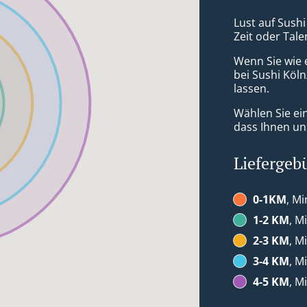
Lust auf Sushi
Zeit oder Tale
Wenn Sie wie 
bei Sushi Köln
lassen.
Wählen Sie ei
dass Ihnen uns
Liefergeb
0-1KM
, Mi
1-2 KM
, M
2-3 KM
, M
3-4 KM
, M
4-5 KM
, M