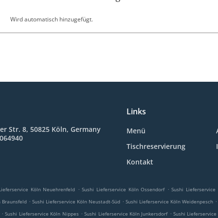
Wird automatisch hinzugefügt.
Links
r Str. 8, 50825 Köln, Germany
Menü
6064940
Tischreservierung
Kontakt
.
.
Lieferservice Köln Neuehrenfeld
Sushi Lieferservice Köln Ossendorf
Sushi Lieferservice
.
.
.
n Braunsfeld
Sushi Lieferservice Köln Neustadt-Süd
Sushi Lieferservice Köln Weidenpesch
.
.
.
Sushi Lieferservice Köln Nippes
Sushi Lieferservice Köln Junkersdorf
Sushi Lieferservice