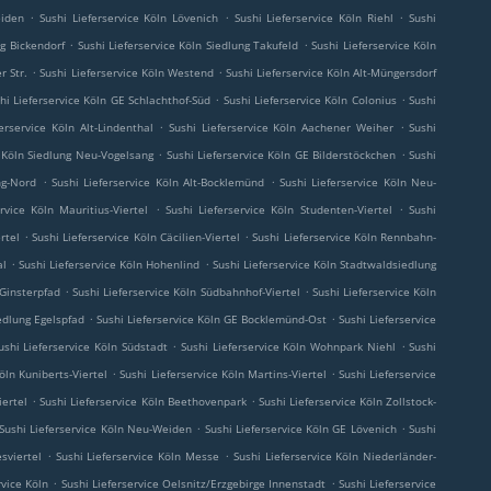
.
.
.
eiden
Sushi Lieferservice Köln Lövenich
Sushi Lieferservice Köln Riehl
Sushi
.
.
ng Bickendorf
Sushi Lieferservice Köln Siedlung Takufeld
Sushi Lieferservice Köln
.
.
r Str.
Sushi Lieferservice Köln Westend
Sushi Lieferservice Köln Alt-Müngersdorf
.
.
hi Lieferservice Köln GE Schlachthof-Süd
Sushi Lieferservice Köln Colonius
Sushi
.
.
erservice Köln Alt-Lindenthal
Sushi Lieferservice Köln Aachener Weiher
Sushi
.
.
e Köln Siedlung Neu-Vogelsang
Sushi Lieferservice Köln GE Bilderstöckchen
Sushi
.
.
ng-Nord
Sushi Lieferservice Köln Alt-Bocklemünd
Sushi Lieferservice Köln Neu-
.
.
rvice Köln Mauritius-Viertel
Sushi Lieferservice Köln Studenten-Viertel
Sushi
.
.
rtel
Sushi Lieferservice Köln Cäcilien-Viertel
Sushi Lieferservice Köln Rennbahn-
.
.
al
Sushi Lieferservice Köln Hohenlind
Sushi Lieferservice Köln Stadtwaldsiedlung
.
.
 Ginsterpfad
Sushi Lieferservice Köln Südbahnhof-Viertel
Sushi Lieferservice Köln
.
.
iedlung Egelspfad
Sushi Lieferservice Köln GE Bocklemünd-Ost
Sushi Lieferservice
.
.
ushi Lieferservice Köln Südstadt
Sushi Lieferservice Köln Wohnpark Niehl
Sushi
.
.
öln Kuniberts-Viertel
Sushi Lieferservice Köln Martins-Viertel
Sushi Lieferservice
.
.
iertel
Sushi Lieferservice Köln Beethovenpark
Sushi Lieferservice Köln Zollstock-
.
.
Sushi Lieferservice Köln Neu-Weiden
Sushi Lieferservice Köln GE Lövenich
Sushi
.
.
sviertel
Sushi Lieferservice Köln Messe
Sushi Lieferservice Köln Niederländer-
.
.
rvice Köln
Sushi Lieferservice Oelsnitz/Erzgebirge Innenstadt
Sushi Lieferservice