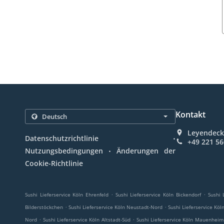
Kontakt
Leyendecke
.
Datenschutzrichtlinie
+49 221 5
.
Nutzungsbedingungen
Änderungen der
Cookie-Richtlinie
.
.
Sushi Lieferservice Köln Ehrenfeld
Sushi Lieferservice Köln Bickendorf
Sushi 
.
.
Bilderstöckchen
Sushi Lieferservice Köln Neustadt-Nord
Sushi Lieferservice Köl
.
.
Nord
Sushi Lieferservice Köln Altstadt-Süd
Sushi Lieferservice Köln Mauenheim