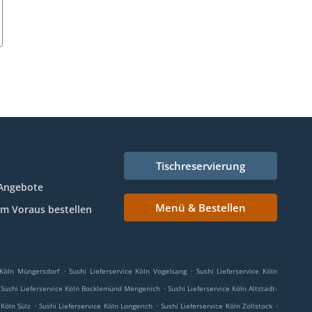
Tischreservierung
Angebote
Menü & Bestellen
Im Voraus bestellen
.
.
 Köln Müngersdorf
Sushi Lieferservice Köln Vogelsang
Sushi Lieferservice Köln
.
Sushi Lieferservice Köln Bocklemünd Mengenich
Sushi Lieferservice Köln Altstadt-
.
.
.
 Köln Sülz
Sushi Lieferservice Köln Longerich
Sushi Lieferservice Köln Zollstock