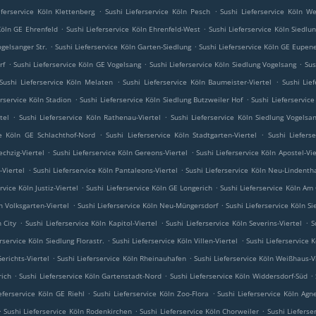
.
.
eferservice Köln Klettenberg
Sushi Lieferservice Köln Pesch
Sushi Lieferservice Köln W
.
.
Köln GE Ehrenfeld
Sushi Lieferservice Köln Ehrenfeld-West
Sushi Lieferservice Köln Siedlu
.
.
ogelsanger Str.
Sushi Lieferservice Köln Garten-Siedlung
Sushi Lieferservice Köln GE Eupene
.
.
.
rf
Sushi Lieferservice Köln GE Vogelsang
Sushi Lieferservice Köln Siedlung Vogelsang
Sus
.
.
Sushi Lieferservice Köln Melaten
Sushi Lieferservice Köln Baumeister-Viertel
Sushi Lief
.
.
erservice Köln Stadion
Sushi Lieferservice Köln Siedlung Butzweiler Hof
Sushi Lieferservic
.
.
tel
Sushi Lieferservice Köln Rathenau-Viertel
Sushi Lieferservice Köln Siedlung Vogelsa
.
.
ce Köln GE Schlachthof-Nord
Sushi Lieferservice Köln Stadtgarten-Viertel
Sushi Lieferse
.
.
echzig-Viertel
Sushi Lieferservice Köln Gereons-Viertel
Sushi Lieferservice Köln Apostel-Vie
.
.
-Viertel
Sushi Lieferservice Köln Pantaleons-Viertel
Sushi Lieferservice Köln Neu-Lindenth
.
.
rvice Köln Justiz-Viertel
Sushi Lieferservice Köln GE Longerich
Sushi Lieferservice Köln Am
.
.
n Volksgarten-Viertel
Sushi Lieferservice Köln Neu-Müngersdorf
Sushi Lieferservice Köln S
.
.
.
n City
Sushi Lieferservice Köln Kapitol-Viertel
Sushi Lieferservice Köln Severins-Viertel
S
.
.
rservice Köln Siedlung Florastr.
Sushi Lieferservice Köln Villen-Viertel
Sushi Lieferservice K
.
.
Gerichts-Viertel
Sushi Lieferservice Köln Rheinauhafen
Sushi Lieferservice Köln Weißhaus-V
.
.
.
rich
Sushi Lieferservice Köln Gartenstadt-Nord
Sushi Lieferservice Köln Widdersdorf-Süd
.
.
eferservice Köln GE Riehl
Sushi Lieferservice Köln Zoo-Flora
Sushi Lieferservice Köln Agne
.
.
.
Sushi Lieferservice Köln Rodenkirchen
Sushi Lieferservice Köln Chorweiler
Sushi Lieferse