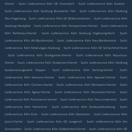
.
.
.
Viertel
Sushi Lieferservice Köln GE Ossendorf
Sushi Lieferservice Köln Stadion
.
Sushi Lieferservice Köln Siedlung Butzweiler Hof
Sushi Lieferservice Köln Siedlung
.
.
Neu-Vogelsang
Sushi Lieferservice Köln GE Bilderstöckchen
Sushi Lieferservice Köln
.
.
Siedlung Heckpfad
Sushi Lieferservice Köln Komponisten-Viertel
Sushi Lieferservice
.
.
Köln Rathenau-Viertel
Sushi Lieferservice Köln Siedlung Vogelsang-Nord
Sushi
.
.
Lieferservice Köln Alt-Bocklemünd
Sushi Lieferservice Köln Neu-Bocklemünd
Sushi
.
Lieferservice Köln Nibelungen-Siedlung
Sushi Lieferservice Köln GE Schlachthof-Nord
.
.
Sushi Lieferservice Köln Stadtgarten-Viertel
Sushi Lieferservice Köln Mauritius-
.
.
Viertel
Sushi Lieferservice Köln Studenten-Viertel
Sushi Lieferservice Köln Siedlung
.
.
Ausbesserungswerk Nippes
Sushi Lieferservice Köln Sechzig-Viertel
Sushi
.
.
Lieferservice Köln Gereons-Viertel
Sushi Lieferservice Köln Apostel-Viertel
Sushi
.
.
Lieferservice Köln Cäcilien-Viertel
Sushi Lieferservice Köln Rennbahn-Viertel
Sushi
.
.
Lieferservice Köln Agnes-Viertel
Sushi Lieferservice Köln Neumarkt-Viertel
Sushi
.
.
Lieferservice Köln Pantaleons-Viertel
Sushi Lieferservice Köln Neu-Lindenthal
Sushi
.
.
Lieferservice Köln Hohenlind
Sushi Lieferservice Köln Stadtwaldsiedlung
Sushi
.
.
Lieferservice Köln Kriel
Sushi Lieferservice Köln Deckstein
Sushi Lieferservice Köln
.
.
Justiz-Viertel
Sushi Lieferservice Köln GE Longerich
Sushi Lieferservice Köln Am
.
.
Ginsterpfad
Sushi Lieferservice Köln Südbahnhof-Viertel
Sushi Lieferservice Köln GE