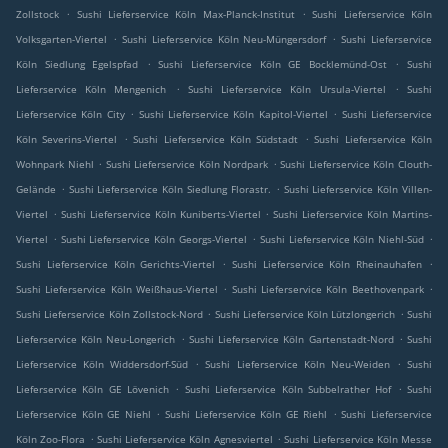
.
.
Zollstock
Sushi Lieferservice Köln Max-Planck-Institut
Sushi Lieferservice Köln
.
.
Volksgarten-Viertel
Sushi Lieferservice Köln Neu-Müngersdorf
Sushi Lieferservice
.
.
Köln Siedlung Egelspfad
Sushi Lieferservice Köln GE Bocklemünd-Ost
Sushi
.
.
Lieferservice Köln Mengenich
Sushi Lieferservice Köln Ursula-Viertel
Sushi
.
.
Lieferservice Köln City
Sushi Lieferservice Köln Kapitol-Viertel
Sushi Lieferservice
.
.
Köln Severins-Viertel
Sushi Lieferservice Köln Südstadt
Sushi Lieferservice Köln
.
.
Wohnpark Niehl
Sushi Lieferservice Köln Nordpark
Sushi Lieferservice Köln Clouth-
.
.
Gelände
Sushi Lieferservice Köln Siedlung Florastr.
Sushi Lieferservice Köln Villen-
.
.
Viertel
Sushi Lieferservice Köln Kuniberts-Viertel
Sushi Lieferservice Köln Martins-
.
.
.
Viertel
Sushi Lieferservice Köln Georgs-Viertel
Sushi Lieferservice Köln Niehl-Süd
.
.
Sushi Lieferservice Köln Gerichts-Viertel
Sushi Lieferservice Köln Rheinauhafen
.
.
Sushi Lieferservice Köln Weißhaus-Viertel
Sushi Lieferservice Köln Beethovenpark
.
.
Sushi Lieferservice Köln Zollstock-Nord
Sushi Lieferservice Köln Lützlongerich
Sushi
.
.
Lieferservice Köln Neu-Longerich
Sushi Lieferservice Köln Gartenstadt-Nord
Sushi
.
.
Lieferservice Köln Widdersdorf-Süd
Sushi Lieferservice Köln Neu-Weiden
Sushi
.
.
Lieferservice Köln GE Lövenich
Sushi Lieferservice Köln Subbelrather Hof
Sushi
.
.
Lieferservice Köln GE Niehl
Sushi Lieferservice Köln GE Riehl
Sushi Lieferservice
.
.
Köln Zoo-Flora
Sushi Lieferservice Köln Agnesviertel
Sushi Lieferservice Köln Messe