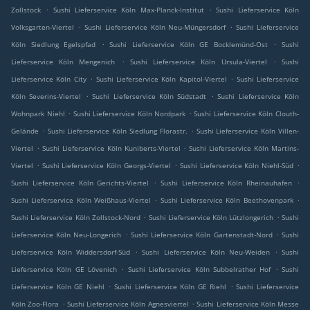
.
.
Zollstock
Sushi Lieferservice Köln Max-Planck-Institut
Sushi Lieferservice Köln
.
.
Volksgarten-Viertel
Sushi Lieferservice Köln Neu-Müngersdorf
Sushi Lieferservice
.
.
Köln Siedlung Egelspfad
Sushi Lieferservice Köln GE Bocklemünd-Ost
Sushi
.
.
Lieferservice Köln Mengenich
Sushi Lieferservice Köln Ursula-Viertel
Sushi
.
.
Lieferservice Köln City
Sushi Lieferservice Köln Kapitol-Viertel
Sushi Lieferservice
.
.
Köln Severins-Viertel
Sushi Lieferservice Köln Südstadt
Sushi Lieferservice Köln
.
.
Wohnpark Niehl
Sushi Lieferservice Köln Nordpark
Sushi Lieferservice Köln Clouth-
.
.
Gelände
Sushi Lieferservice Köln Siedlung Florastr.
Sushi Lieferservice Köln Villen-
.
.
Viertel
Sushi Lieferservice Köln Kuniberts-Viertel
Sushi Lieferservice Köln Martins-
.
.
.
Viertel
Sushi Lieferservice Köln Georgs-Viertel
Sushi Lieferservice Köln Niehl-Süd
.
.
Sushi Lieferservice Köln Gerichts-Viertel
Sushi Lieferservice Köln Rheinauhafen
.
.
Sushi Lieferservice Köln Weißhaus-Viertel
Sushi Lieferservice Köln Beethovenpark
.
.
Sushi Lieferservice Köln Zollstock-Nord
Sushi Lieferservice Köln Lützlongerich
Sushi
.
.
Lieferservice Köln Neu-Longerich
Sushi Lieferservice Köln Gartenstadt-Nord
Sushi
.
.
Lieferservice Köln Widdersdorf-Süd
Sushi Lieferservice Köln Neu-Weiden
Sushi
.
.
Lieferservice Köln GE Lövenich
Sushi Lieferservice Köln Subbelrather Hof
Sushi
.
.
Lieferservice Köln GE Niehl
Sushi Lieferservice Köln GE Riehl
Sushi Lieferservice
.
.
Köln Zoo-Flora
Sushi Lieferservice Köln Agnesviertel
Sushi Lieferservice Köln Messe