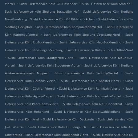
.
.
.
Viertel
Sushi Lieferservice Köln GE Ossendorf
Sushi Lieferservice Köln Stadion
.
Sushi Lieferservice Köln Siedlung Butzweiler Hof
Sushi Lieferservice Köln Siedlung
.
.
Neu-Vogelsang
Sushi Lieferservice Köln GE Bilderstöckchen
Sushi Lieferservice Köln
.
.
Siedlung Heckpfad
Sushi Lieferservice Köln Komponisten-Viertel
Sushi Lieferservice
.
.
Köln Rathenau-Viertel
Sushi Lieferservice Köln Siedlung Vogelsang-Nord
Sushi
.
.
Lieferservice Köln Alt-Bocklemünd
Sushi Lieferservice Köln Neu-Bocklemünd
Sushi
.
Lieferservice Köln Nibelungen-Siedlung
Sushi Lieferservice Köln GE Schlachthof-Nord
.
.
Sushi Lieferservice Köln Stadtgarten-Viertel
Sushi Lieferservice Köln Mauritius-
.
.
Viertel
Sushi Lieferservice Köln Studenten-Viertel
Sushi Lieferservice Köln Siedlung
.
.
Ausbesserungswerk Nippes
Sushi Lieferservice Köln Sechzig-Viertel
Sushi
.
.
Lieferservice Köln Gereons-Viertel
Sushi Lieferservice Köln Apostel-Viertel
Sushi
.
.
Lieferservice Köln Cäcilien-Viertel
Sushi Lieferservice Köln Rennbahn-Viertel
Sushi
.
.
Lieferservice Köln Agnes-Viertel
Sushi Lieferservice Köln Neumarkt-Viertel
Sushi
.
.
Lieferservice Köln Pantaleons-Viertel
Sushi Lieferservice Köln Neu-Lindenthal
Sushi
.
.
Lieferservice Köln Hohenlind
Sushi Lieferservice Köln Stadtwaldsiedlung
Sushi
.
.
Lieferservice Köln Kriel
Sushi Lieferservice Köln Deckstein
Sushi Lieferservice Köln
.
.
Justiz-Viertel
Sushi Lieferservice Köln GE Longerich
Sushi Lieferservice Köln Am
.
.
Ginsterpfad
Sushi Lieferservice Köln Südbahnhof-Viertel
Sushi Lieferservice Köln GE