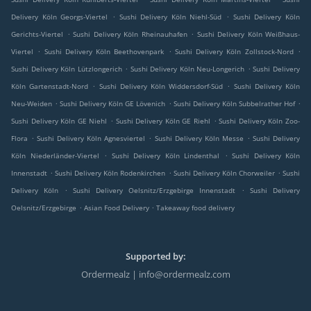
.
.
Delivery Köln Georgs-Viertel
Sushi Delivery Köln Niehl-Süd
Sushi Delivery Köln
.
.
Gerichts-Viertel
Sushi Delivery Köln Rheinauhafen
Sushi Delivery Köln Weißhaus-
.
.
.
Viertel
Sushi Delivery Köln Beethovenpark
Sushi Delivery Köln Zollstock-Nord
.
.
Sushi Delivery Köln Lützlongerich
Sushi Delivery Köln Neu-Longerich
Sushi Delivery
.
.
Köln Gartenstadt-Nord
Sushi Delivery Köln Widdersdorf-Süd
Sushi Delivery Köln
.
.
.
Neu-Weiden
Sushi Delivery Köln GE Lövenich
Sushi Delivery Köln Subbelrather Hof
.
.
Sushi Delivery Köln GE Niehl
Sushi Delivery Köln GE Riehl
Sushi Delivery Köln Zoo-
.
.
.
Flora
Sushi Delivery Köln Agnesviertel
Sushi Delivery Köln Messe
Sushi Delivery
.
.
Köln Niederländer-Viertel
Sushi Delivery Köln Lindenthal
Sushi Delivery Köln
.
.
.
Innenstadt
Sushi Delivery Köln Rodenkirchen
Sushi Delivery Köln Chorweiler
Sushi
.
.
Delivery Köln
Sushi Delivery Oelsnitz/Erzgebirge Innenstadt
Sushi Delivery
.
.
Oelsnitz/Erzgebirge
Asian Food Delivery
Takeaway food delivery
Supported by:
Ordermealz | info@ordermealz.com