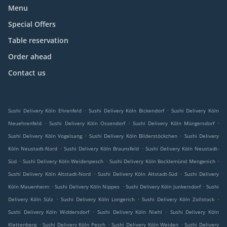
Menu
Special Offers
Table reservation
Order ahead
Contact us
.
.
Sushi Delivery Köln Ehrenfeld
Sushi Delivery Köln Bickendorf
Sushi Delivery Köln
.
.
.
Neuehrenfeld
Sushi Delivery Köln Ossendorf
Sushi Delivery Köln Müngersdorf
.
.
Sushi Delivery Köln Vogelsang
Sushi Delivery Köln Bilderstöckchen
Sushi Delivery
.
.
Köln Neustadt-Nord
Sushi Delivery Köln Braunsfeld
Sushi Delivery Köln Neustadt-
.
.
.
Süd
Sushi Delivery Köln Weidenpesch
Sushi Delivery Köln Bocklemünd Mengenich
.
.
Sushi Delivery Köln Altstadt-Nord
Sushi Delivery Köln Altstadt-Süd
Sushi Delivery
.
.
.
Köln Mauenheim
Sushi Delivery Köln Nippes
Sushi Delivery Köln Junkersdorf
Sushi
.
.
.
Delivery Köln Sülz
Sushi Delivery Köln Longerich
Sushi Delivery Köln Zollstock
.
.
Sushi Delivery Köln Widdersdorf
Sushi Delivery Köln Niehl
Sushi Delivery Köln
.
.
.
Klettenberg
Sushi Delivery Köln Pesch
Sushi Delivery Köln Weiden
Sushi Delivery