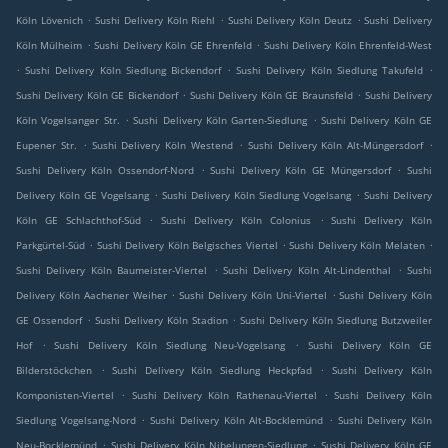
.
.
.
Köln Lövenich
Sushi Delivery Köln Riehl
Sushi Delivery Köln Deutz
Sushi Delivery
.
.
Köln Mülheim
Sushi Delivery Köln GE Ehrenfeld
Sushi Delivery Köln Ehrenfeld-West
.
.
.
Sushi Delivery Köln Siedlung Bickendorf
Sushi Delivery Köln Siedlung Takufeld
.
.
Sushi Delivery Köln GE Bickendorf
Sushi Delivery Köln GE Braunsfeld
Sushi Delivery
.
.
Köln Vogelsanger Str.
Sushi Delivery Köln Garten-Siedlung
Sushi Delivery Köln GE
.
.
.
Eupener Str.
Sushi Delivery Köln Westend
Sushi Delivery Köln Alt-Müngersdorf
.
.
Sushi Delivery Köln Ossendorf-Nord
Sushi Delivery Köln GE Müngersdorf
Sushi
.
.
Delivery Köln GE Vogelsang
Sushi Delivery Köln Siedlung Vogelsang
Sushi Delivery
.
.
Köln GE Schlachthof-Süd
Sushi Delivery Köln Colonius
Sushi Delivery Köln
.
.
.
Parkgürtel-Süd
Sushi Delivery Köln Belgisches Viertel
Sushi Delivery Köln Melaten
.
.
Sushi Delivery Köln Baumeister-Viertel
Sushi Delivery Köln Alt-Lindenthal
Sushi
.
.
Delivery Köln Aachener Weiher
Sushi Delivery Köln Uni-Viertel
Sushi Delivery Köln
.
.
GE Ossendorf
Sushi Delivery Köln Stadion
Sushi Delivery Köln Siedlung Butzweiler
.
.
Hof
Sushi Delivery Köln Siedlung Neu-Vogelsang
Sushi Delivery Köln GE
.
.
Bilderstöckchen
Sushi Delivery Köln Siedlung Heckpfad
Sushi Delivery Köln
.
.
Komponisten-Viertel
Sushi Delivery Köln Rathenau-Viertel
Sushi Delivery Köln
.
.
Siedlung Vogelsang-Nord
Sushi Delivery Köln Alt-Bocklemünd
Sushi Delivery Köln
.
.
Neu-Bocklemünd
Sushi Delivery Köln Nibelungen-Siedlung
Sushi Delivery Köln GE