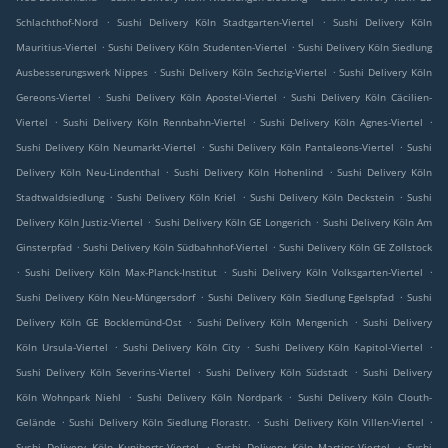
.
.
Schlachthof-Nord
Sushi Delivery Köln Stadtgarten-Viertel
Sushi Delivery Köln
.
.
Mauritius-Viertel
Sushi Delivery Köln Studenten-Viertel
Sushi Delivery Köln Siedlung
.
.
Ausbesserungswerk Nippes
Sushi Delivery Köln Sechzig-Viertel
Sushi Delivery Köln
.
.
Gereons-Viertel
Sushi Delivery Köln Apostel-Viertel
Sushi Delivery Köln Cäcilien-
.
.
.
Viertel
Sushi Delivery Köln Rennbahn-Viertel
Sushi Delivery Köln Agnes-Viertel
.
.
Sushi Delivery Köln Neumarkt-Viertel
Sushi Delivery Köln Pantaleons-Viertel
Sushi
.
.
Delivery Köln Neu-Lindenthal
Sushi Delivery Köln Hohenlind
Sushi Delivery Köln
.
.
.
Stadtwaldsiedlung
Sushi Delivery Köln Kriel
Sushi Delivery Köln Deckstein
Sushi
.
.
Delivery Köln Justiz-Viertel
Sushi Delivery Köln GE Longerich
Sushi Delivery Köln Am
.
.
Ginsterpfad
Sushi Delivery Köln Südbahnhof-Viertel
Sushi Delivery Köln GE Zollstock
.
.
.
Sushi Delivery Köln Max-Planck-Institut
Sushi Delivery Köln Volksgarten-Viertel
.
.
Sushi Delivery Köln Neu-Müngersdorf
Sushi Delivery Köln Siedlung Egelspfad
Sushi
.
.
Delivery Köln GE Bocklemünd-Ost
Sushi Delivery Köln Mengenich
Sushi Delivery
.
.
.
Köln Ursula-Viertel
Sushi Delivery Köln City
Sushi Delivery Köln Kapitol-Viertel
.
.
Sushi Delivery Köln Severins-Viertel
Sushi Delivery Köln Südstadt
Sushi Delivery
.
.
Köln Wohnpark Niehl
Sushi Delivery Köln Nordpark
Sushi Delivery Köln Clouth-
.
.
.
Gelände
Sushi Delivery Köln Siedlung Florastr.
Sushi Delivery Köln Villen-Viertel
.
.
Sushi Delivery Köln Kuniberts-Viertel
Sushi Delivery Köln Martins-Viertel
Sushi