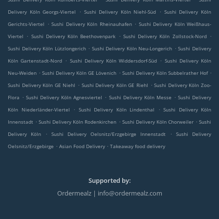
.
.
Delivery Köln Georgs-Viertel
Sushi Delivery Köln Niehl-Süd
Sushi Delivery Köln
.
.
Gerichts-Viertel
Sushi Delivery Köln Rheinauhafen
Sushi Delivery Köln Weißhaus-
.
.
.
Viertel
Sushi Delivery Köln Beethovenpark
Sushi Delivery Köln Zollstock-Nord
.
.
Sushi Delivery Köln Lützlongerich
Sushi Delivery Köln Neu-Longerich
Sushi Delivery
.
.
Köln Gartenstadt-Nord
Sushi Delivery Köln Widdersdorf-Süd
Sushi Delivery Köln
.
.
.
Neu-Weiden
Sushi Delivery Köln GE Lövenich
Sushi Delivery Köln Subbelrather Hof
.
.
Sushi Delivery Köln GE Niehl
Sushi Delivery Köln GE Riehl
Sushi Delivery Köln Zoo-
.
.
.
Flora
Sushi Delivery Köln Agnesviertel
Sushi Delivery Köln Messe
Sushi Delivery
.
.
Köln Niederländer-Viertel
Sushi Delivery Köln Lindenthal
Sushi Delivery Köln
.
.
.
Innenstadt
Sushi Delivery Köln Rodenkirchen
Sushi Delivery Köln Chorweiler
Sushi
.
.
Delivery Köln
Sushi Delivery Oelsnitz/Erzgebirge Innenstadt
Sushi Delivery
.
.
Oelsnitz/Erzgebirge
Asian Food Delivery
Takeaway food delivery
Supported by:
Ordermealz | info@ordermealz.com