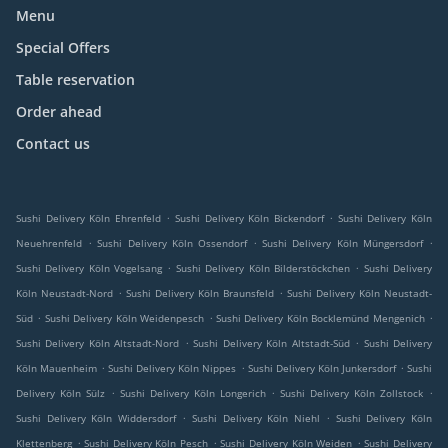
Menu
Special Offers
Table reservation
Order ahead
Contact us
.
.
Sushi Delivery Köln Ehrenfeld
Sushi Delivery Köln Bickendorf
Sushi Delivery Köln
.
.
.
Neuehrenfeld
Sushi Delivery Köln Ossendorf
Sushi Delivery Köln Müngersdorf
.
.
Sushi Delivery Köln Vogelsang
Sushi Delivery Köln Bilderstöckchen
Sushi Delivery
.
.
Köln Neustadt-Nord
Sushi Delivery Köln Braunsfeld
Sushi Delivery Köln Neustadt-
.
.
.
Süd
Sushi Delivery Köln Weidenpesch
Sushi Delivery Köln Bocklemünd Mengenich
.
.
Sushi Delivery Köln Altstadt-Nord
Sushi Delivery Köln Altstadt-Süd
Sushi Delivery
.
.
.
Köln Mauenheim
Sushi Delivery Köln Nippes
Sushi Delivery Köln Junkersdorf
Sushi
.
.
.
Delivery Köln Sülz
Sushi Delivery Köln Longerich
Sushi Delivery Köln Zollstock
.
.
Sushi Delivery Köln Widdersdorf
Sushi Delivery Köln Niehl
Sushi Delivery Köln
.
.
.
Klettenberg
Sushi Delivery Köln Pesch
Sushi Delivery Köln Weiden
Sushi Delivery