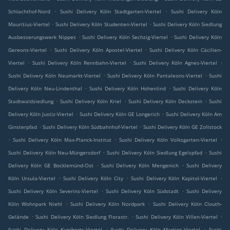
.
.
Schlachthof-Nord
Sushi Delivery Köln Stadtgarten-Viertel
Sushi Delivery Köln
.
.
Mauritius-Viertel
Sushi Delivery Köln Studenten-Viertel
Sushi Delivery Köln Siedlung
.
.
Ausbesserungswerk Nippes
Sushi Delivery Köln Sechzig-Viertel
Sushi Delivery Köln
.
.
Gereons-Viertel
Sushi Delivery Köln Apostel-Viertel
Sushi Delivery Köln Cäcilien-
.
.
.
Viertel
Sushi Delivery Köln Rennbahn-Viertel
Sushi Delivery Köln Agnes-Viertel
.
.
Sushi Delivery Köln Neumarkt-Viertel
Sushi Delivery Köln Pantaleons-Viertel
Sushi
.
.
Delivery Köln Neu-Lindenthal
Sushi Delivery Köln Hohenlind
Sushi Delivery Köln
.
.
.
Stadtwaldsiedlung
Sushi Delivery Köln Kriel
Sushi Delivery Köln Deckstein
Sushi
.
.
Delivery Köln Justiz-Viertel
Sushi Delivery Köln GE Longerich
Sushi Delivery Köln Am
.
.
Ginsterpfad
Sushi Delivery Köln Südbahnhof-Viertel
Sushi Delivery Köln GE Zollstock
.
.
.
Sushi Delivery Köln Max-Planck-Institut
Sushi Delivery Köln Volksgarten-Viertel
.
.
Sushi Delivery Köln Neu-Müngersdorf
Sushi Delivery Köln Siedlung Egelspfad
Sushi
.
.
Delivery Köln GE Bocklemünd-Ost
Sushi Delivery Köln Mengenich
Sushi Delivery
.
.
.
Köln Ursula-Viertel
Sushi Delivery Köln City
Sushi Delivery Köln Kapitol-Viertel
.
.
Sushi Delivery Köln Severins-Viertel
Sushi Delivery Köln Südstadt
Sushi Delivery
.
.
Köln Wohnpark Niehl
Sushi Delivery Köln Nordpark
Sushi Delivery Köln Clouth-
.
.
.
Gelände
Sushi Delivery Köln Siedlung Florastr.
Sushi Delivery Köln Villen-Viertel
.
.
Sushi Delivery Köln Kuniberts-Viertel
Sushi Delivery Köln Martins-Viertel
Sushi