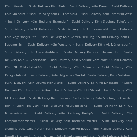
.
.
.
Köln Lövenich
Sushi Delivery Köln Riehl
Sushi Delivery Köln Deutz
Sushi Delivery
.
.
Köln Mülheim
Sushi Delivery Köln GE Ehrenfeld
Sushi Delivery Köln Ehrenfeld-West
.
.
.
Sushi Delivery Köln Siedlung Bickendorf
Sushi Delivery Köln Siedlung Takufeld
.
.
Sushi Delivery Köln GE Bickendorf
Sushi Delivery Köln GE Braunsfeld
Sushi Delivery
.
.
Köln Vogelsanger Str.
Sushi Delivery Köln Garten-Siedlung
Sushi Delivery Köln GE
.
.
.
Eupener Str.
Sushi Delivery Köln Westend
Sushi Delivery Köln Alt-Müngersdorf
.
.
Sushi Delivery Köln Ossendorf-Nord
Sushi Delivery Köln GE Müngersdorf
Sushi
.
.
Delivery Köln GE Vogelsang
Sushi Delivery Köln Siedlung Vogelsang
Sushi Delivery
.
.
Köln GE Schlachthof-Süd
Sushi Delivery Köln Colonius
Sushi Delivery Köln
.
.
.
Parkgürtel-Süd
Sushi Delivery Köln Belgisches Viertel
Sushi Delivery Köln Melaten
.
.
Sushi Delivery Köln Baumeister-Viertel
Sushi Delivery Köln Alt-Lindenthal
Sushi
.
.
Delivery Köln Aachener Weiher
Sushi Delivery Köln Uni-Viertel
Sushi Delivery Köln
.
.
GE Ossendorf
Sushi Delivery Köln Stadion
Sushi Delivery Köln Siedlung Butzweiler
.
.
Hof
Sushi Delivery Köln Siedlung Neu-Vogelsang
Sushi Delivery Köln GE
.
.
Bilderstöckchen
Sushi Delivery Köln Siedlung Heckpfad
Sushi Delivery Köln
.
.
Komponisten-Viertel
Sushi Delivery Köln Rathenau-Viertel
Sushi Delivery Köln
.
.
Siedlung Vogelsang-Nord
Sushi Delivery Köln Alt-Bocklemünd
Sushi Delivery Köln
.
.
Neu-Bocklemünd
Sushi Delivery Köln Nibelungen-Siedlung
Sushi Delivery Köln GE