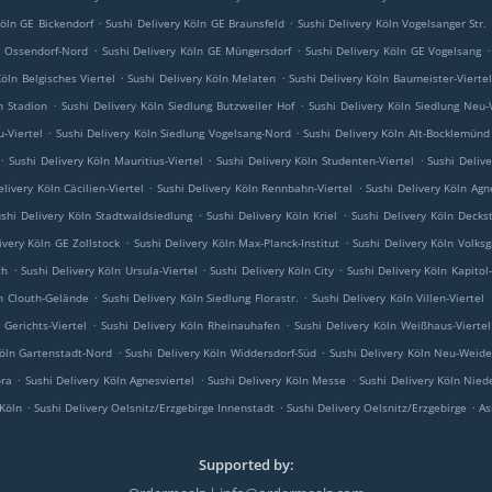
.
.
Köln GE Bickendorf
Sushi Delivery Köln GE Braunsfeld
Sushi Delivery Köln Vogelsanger Str.
.
.
.
n Ossendorf-Nord
Sushi Delivery Köln GE Müngersdorf
Sushi Delivery Köln GE Vogelsang
.
.
Köln Belgisches Viertel
Sushi Delivery Köln Melaten
Sushi Delivery Köln Baumeister-Viertel
.
.
n Stadion
Sushi Delivery Köln Siedlung Butzweiler Hof
Sushi Delivery Köln Siedlung Neu-
.
.
-Viertel
Sushi Delivery Köln Siedlung Vogelsang-Nord
Sushi Delivery Köln Alt-Bocklemünd
.
.
.
Sushi Delivery Köln Mauritius-Viertel
Sushi Delivery Köln Studenten-Viertel
Sushi Deliv
.
.
elivery Köln Cäcilien-Viertel
Sushi Delivery Köln Rennbahn-Viertel
Sushi Delivery Köln Agn
.
.
shi Delivery Köln Stadtwaldsiedlung
Sushi Delivery Köln Kriel
Sushi Delivery Köln Decks
.
.
ivery Köln GE Zollstock
Sushi Delivery Köln Max-Planck-Institut
Sushi Delivery Köln Volksg
.
.
.
ch
Sushi Delivery Köln Ursula-Viertel
Sushi Delivery Köln City
Sushi Delivery Köln Kapitol-
.
.
ln Clouth-Gelände
Sushi Delivery Köln Siedlung Florastr.
Sushi Delivery Köln Villen-Viertel
.
.
 Gerichts-Viertel
Sushi Delivery Köln Rheinauhafen
Sushi Delivery Köln Weißhaus-Viertel
.
.
Köln Gartenstadt-Nord
Sushi Delivery Köln Widdersdorf-Süd
Sushi Delivery Köln Neu-Weid
.
.
.
ora
Sushi Delivery Köln Agnesviertel
Sushi Delivery Köln Messe
Sushi Delivery Köln Nied
.
.
.
 Köln
Sushi Delivery Oelsnitz/Erzgebirge Innenstadt
Sushi Delivery Oelsnitz/Erzgebirge
As
Supported by: