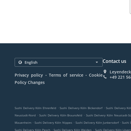
Contact us
Leyendecke
.
.
Privacy policy
Terms of service
Cookie
+49 221 5
Policy Changes
.
.
Sushi Delivery Köln Ehrenfeld
Sushi Delivery Köln Bickendorf
Sushi Delivery K
.
.
Neustadt-Nord
Sushi Delivery Köln Braunsfeld
Sushi Delivery Köln Neustadt-S
.
.
.
Mauenheim
Sushi Delivery Köln Nippes
Sushi Delivery Köln Junkersdorf
Sushi 
.
.
Sushi Delivery Köln Pesch
Sushi Delivery Köln Weiden
Sushi Delivery Köln Löven