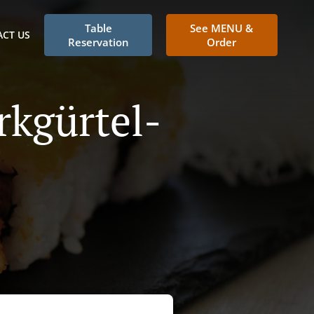
Table
See MENU &
CT US
Reservation
Order
rkgürtel-