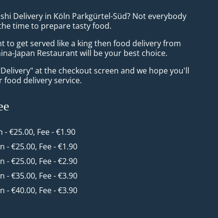
ushi Delivery in Köln Parkgürtel-Süd? Not everybody
the time to prepare tasty food.
to get served like a king then food delivery from
ina-Japan Restaurant will be your best choice.
"Delivery" at the checkout screen and we hope you'll
 food delivery service.
ee
n - €25.00, Fee - €1.90
in - €25.00, Fee - €1.90
in - €25.00, Fee - €2.90
in - €35.00, Fee - €3.90
in - €40.00, Fee - €3.90