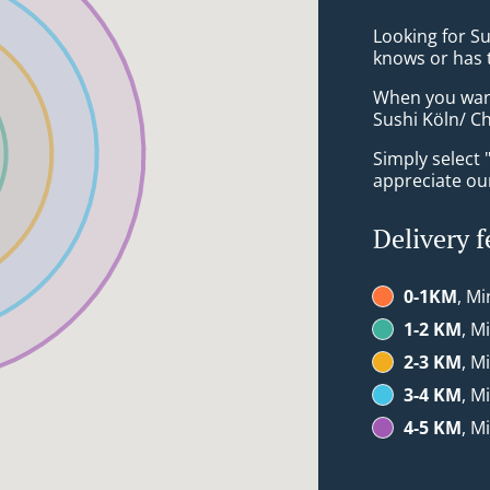
Looking for S
knows or has 
When you want 
Sushi Köln/ Ch
Simply select 
appreciate our
Delivery f
0-1KM
, Mi
1-2 KM
, M
2-3 KM
, M
3-4 KM
, M
4-5 KM
, M