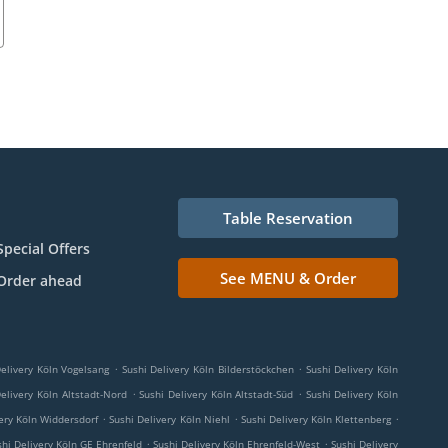
Table Reservation
Special Offers
See MENU & Order
Order ahead
.
.
Delivery Köln Vogelsang
Sushi Delivery Köln Bilderstöckchen
Sushi Delivery Köln
.
.
elivery Köln Altstadt-Nord
Sushi Delivery Köln Altstadt-Süd
Sushi Delivery Köln
.
.
.
ery Köln Widdersdorf
Sushi Delivery Köln Niehl
Sushi Delivery Köln Klettenberg
.
.
shi Delivery Köln GE Ehrenfeld
Sushi Delivery Köln Ehrenfeld-West
Sushi Delivery