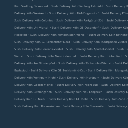
.
.
Köln Siedlung Bickendorf
Sushi Delivery Köln Siedlung Takufeld
Sushi Delivery 
.
.
Delivery Köln Westend
Sushi Delivery Köln Alt-Müngersdorf
Sushi Delivery Köl
.
.
Sushi Delivery Köln Colonius
Sushi Delivery Köln Parkgürtel-Süd
Sushi Delivery 
.
.
Delivery Köln Uni-Viertel
Sushi Delivery Köln GE Ossendorf
Sushi Delivery Köl
.
.
Heckpfad
Sushi Delivery Köln Komponisten-Viertel
Sushi Delivery Köln Rathenau
.
Sushi Delivery Köln GE Schlachthof-Nord
Sushi Delivery Köln Stadtgarten-Viertel
.
.
Sushi Delivery Köln Gereons-Viertel
Sushi Delivery Köln Apostel-Viertel
Sushi D
.
.
.
Viertel
Sushi Delivery Köln Neu-Lindenthal
Sushi Delivery Köln Hohenlind
Su
.
.
Delivery Köln Am Ginsterpfad
Sushi Delivery Köln Südbahnhof-Viertel
Sushi Del
.
.
Egelspfad
Sushi Delivery Köln GE Bocklemünd-Ost
Sushi Delivery Köln Mengeni
.
.
Delivery Köln Wohnpark Niehl
Sushi Delivery Köln Nordpark
Sushi Delivery Kö
.
.
Delivery Köln Georgs-Viertel
Sushi Delivery Köln Niehl-Süd
Sushi Delivery Köln
.
.
Delivery Köln Lützlongerich
Sushi Delivery Köln Neu-Longerich
Sushi Delivery 
.
.
Delivery Köln GE Niehl
Sushi Delivery Köln GE Riehl
Sushi Delivery Köln Zoo-Fl
.
.
Sushi Delivery Köln Rodenkirchen
Sushi Delivery Köln Chorweiler
Sushi Delivery