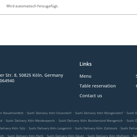
Wird automatisch hinzugefügt.
Links
r Str. 8, 50825 Köln, Germany
Menu
6064940
Table reservation
Contact us
.
.
.
öln Neuehrenfeld
Sushi Delivery Köln Ossendorf
Sushi Delivery Köln Müngersdorf
Sushi 
.
.
.
üd
Sushi Delivery Köln Weidenpesch
Sushi Delivery Köln Bocklemünd Mengenich
Sushi D
.
.
.
Delivery Köln Sülz
Sushi Delivery Köln Longerich
Sushi Delivery Köln Zollstock
Sushi Deliv
.
.
.
.
ich
Sushi Delivery Köln Riehl
Sushi Delivery Köln Deutz
Sushi Delivery Köln Mülheim
Su