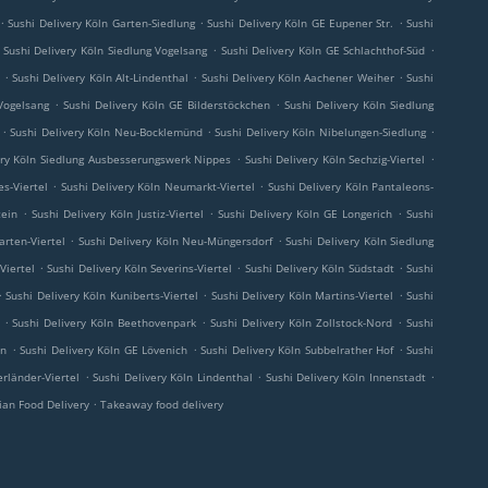
.
.
.
Sushi Delivery Köln Garten-Siedlung
Sushi Delivery Köln GE Eupener Str.
Sushi
.
.
Sushi Delivery Köln Siedlung Vogelsang
Sushi Delivery Köln GE Schlachthof-Süd
.
.
.
Sushi Delivery Köln Alt-Lindenthal
Sushi Delivery Köln Aachener Weiher
Sushi
.
.
Vogelsang
Sushi Delivery Köln GE Bilderstöckchen
Sushi Delivery Köln Siedlung
.
.
.
Sushi Delivery Köln Neu-Bocklemünd
Sushi Delivery Köln Nibelungen-Siedlung
.
.
ery Köln Siedlung Ausbesserungswerk Nippes
Sushi Delivery Köln Sechzig-Viertel
.
.
es-Viertel
Sushi Delivery Köln Neumarkt-Viertel
Sushi Delivery Köln Pantaleons-
.
.
.
tein
Sushi Delivery Köln Justiz-Viertel
Sushi Delivery Köln GE Longerich
Sushi
.
.
arten-Viertel
Sushi Delivery Köln Neu-Müngersdorf
Sushi Delivery Köln Siedlung
.
.
.
Viertel
Sushi Delivery Köln Severins-Viertel
Sushi Delivery Köln Südstadt
Sushi
.
.
.
Sushi Delivery Köln Kuniberts-Viertel
Sushi Delivery Köln Martins-Viertel
Sushi
.
.
.
Sushi Delivery Köln Beethovenpark
Sushi Delivery Köln Zollstock-Nord
Sushi
.
.
.
en
Sushi Delivery Köln GE Lövenich
Sushi Delivery Köln Subbelrather Hof
Sushi
.
.
.
erländer-Viertel
Sushi Delivery Köln Lindenthal
Sushi Delivery Köln Innenstadt
.
ian Food Delivery
Takeaway food delivery