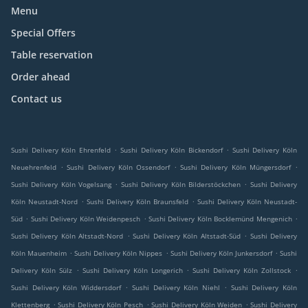
Menu
Special Offers
Table reservation
Order ahead
Contact us
.
.
Sushi Delivery Köln Ehrenfeld
Sushi Delivery Köln Bickendorf
Sushi Delivery Köln
.
.
.
Neuehrenfeld
Sushi Delivery Köln Ossendorf
Sushi Delivery Köln Müngersdorf
.
.
Sushi Delivery Köln Vogelsang
Sushi Delivery Köln Bilderstöckchen
Sushi Delivery
.
.
Köln Neustadt-Nord
Sushi Delivery Köln Braunsfeld
Sushi Delivery Köln Neustadt-
.
.
.
Süd
Sushi Delivery Köln Weidenpesch
Sushi Delivery Köln Bocklemünd Mengenich
.
.
Sushi Delivery Köln Altstadt-Nord
Sushi Delivery Köln Altstadt-Süd
Sushi Delivery
.
.
.
Köln Mauenheim
Sushi Delivery Köln Nippes
Sushi Delivery Köln Junkersdorf
Sushi
.
.
.
Delivery Köln Sülz
Sushi Delivery Köln Longerich
Sushi Delivery Köln Zollstock
.
.
Sushi Delivery Köln Widdersdorf
Sushi Delivery Köln Niehl
Sushi Delivery Köln
.
.
.
Klettenberg
Sushi Delivery Köln Pesch
Sushi Delivery Köln Weiden
Sushi Delivery