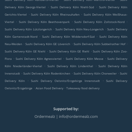
.
.
Delivery Köln Georgs-Viertel
Sushi Delivery Köln Niehl-Süd
Sushi Delivery Köln
.
.
Gerichts-Viertel
Sushi Delivery Köln Rheinauhafen
Sushi Delivery Köln Weißhaus-
.
.
.
Viertel
Sushi Delivery Köln Beethovenpark
Sushi Delivery Köln Zollstock-Nord
.
.
Sushi Delivery Köln Lützlongerich
Sushi Delivery Köln Neu-Longerich
Sushi Delivery
.
.
Köln Gartenstadt-Nord
Sushi Delivery Köln Widdersdorf-Süd
Sushi Delivery Köln
.
.
.
Neu-Weiden
Sushi Delivery Köln GE Lövenich
Sushi Delivery Köln Subbelrather Hof
.
.
Sushi Delivery Köln GE Niehl
Sushi Delivery Köln GE Riehl
Sushi Delivery Köln Zoo-
.
.
.
Flora
Sushi Delivery Köln Agnesviertel
Sushi Delivery Köln Messe
Sushi Delivery
.
.
Köln Niederländer-Viertel
Sushi Delivery Köln Lindenthal
Sushi Delivery Köln
.
.
.
Innenstadt
Sushi Delivery Köln Rodenkirchen
Sushi Delivery Köln Chorweiler
Sushi
.
.
Delivery Köln
Sushi Delivery Oelsnitz/Erzgebirge Innenstadt
Sushi Delivery
.
.
Oelsnitz/Erzgebirge
Asian Food Delivery
Takeaway food delivery
Supported by:
Ordermealz | info@ordermealz.com