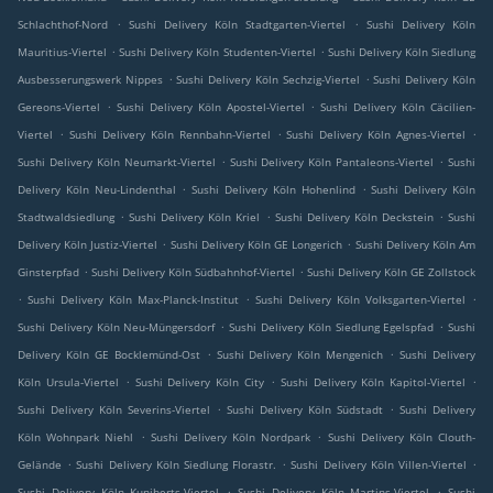
.
.
Schlachthof-Nord
Sushi Delivery Köln Stadtgarten-Viertel
Sushi Delivery Köln
.
.
Mauritius-Viertel
Sushi Delivery Köln Studenten-Viertel
Sushi Delivery Köln Siedlung
.
.
Ausbesserungswerk Nippes
Sushi Delivery Köln Sechzig-Viertel
Sushi Delivery Köln
.
.
Gereons-Viertel
Sushi Delivery Köln Apostel-Viertel
Sushi Delivery Köln Cäcilien-
.
.
.
Viertel
Sushi Delivery Köln Rennbahn-Viertel
Sushi Delivery Köln Agnes-Viertel
.
.
Sushi Delivery Köln Neumarkt-Viertel
Sushi Delivery Köln Pantaleons-Viertel
Sushi
.
.
Delivery Köln Neu-Lindenthal
Sushi Delivery Köln Hohenlind
Sushi Delivery Köln
.
.
.
Stadtwaldsiedlung
Sushi Delivery Köln Kriel
Sushi Delivery Köln Deckstein
Sushi
.
.
Delivery Köln Justiz-Viertel
Sushi Delivery Köln GE Longerich
Sushi Delivery Köln Am
.
.
Ginsterpfad
Sushi Delivery Köln Südbahnhof-Viertel
Sushi Delivery Köln GE Zollstock
.
.
.
Sushi Delivery Köln Max-Planck-Institut
Sushi Delivery Köln Volksgarten-Viertel
.
.
Sushi Delivery Köln Neu-Müngersdorf
Sushi Delivery Köln Siedlung Egelspfad
Sushi
.
.
Delivery Köln GE Bocklemünd-Ost
Sushi Delivery Köln Mengenich
Sushi Delivery
.
.
.
Köln Ursula-Viertel
Sushi Delivery Köln City
Sushi Delivery Köln Kapitol-Viertel
.
.
Sushi Delivery Köln Severins-Viertel
Sushi Delivery Köln Südstadt
Sushi Delivery
.
.
Köln Wohnpark Niehl
Sushi Delivery Köln Nordpark
Sushi Delivery Köln Clouth-
.
.
.
Gelände
Sushi Delivery Köln Siedlung Florastr.
Sushi Delivery Köln Villen-Viertel
.
.
Sushi Delivery Köln Kuniberts-Viertel
Sushi Delivery Köln Martins-Viertel
Sushi