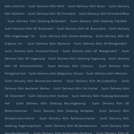
.
.
.
Köln Lövenich
Sushi Delivery Köln Riehl
Sushi Delivery Köln Deutz
Sushi Delivery
.
.
Köln Mülheim
Sushi Delivery Köln GE Ehrenfeld
Sushi Delivery Köln Ehrenfeld-West
.
.
.
Sushi Delivery Köln Siedlung Bickendorf
Sushi Delivery Köln Siedlung Takufeld
.
.
Sushi Delivery Köln GE Bickendorf
Sushi Delivery Köln GE Braunsfeld
Sushi Delivery
.
.
Köln Vogelsanger Str.
Sushi Delivery Köln Garten-Siedlung
Sushi Delivery Köln GE
.
.
.
Eupener Str.
Sushi Delivery Köln Westend
Sushi Delivery Köln Alt-Müngersdorf
.
.
Sushi Delivery Köln Ossendorf-Nord
Sushi Delivery Köln GE Müngersdorf
Sushi
.
.
Delivery Köln GE Vogelsang
Sushi Delivery Köln Siedlung Vogelsang
Sushi Delivery
.
.
Köln GE Schlachthof-Süd
Sushi Delivery Köln Colonius
Sushi Delivery Köln
.
.
.
Parkgürtel-Süd
Sushi Delivery Köln Belgisches Viertel
Sushi Delivery Köln Melaten
.
.
Sushi Delivery Köln Baumeister-Viertel
Sushi Delivery Köln Alt-Lindenthal
Sushi
.
.
Delivery Köln Aachener Weiher
Sushi Delivery Köln Uni-Viertel
Sushi Delivery Köln
.
.
GE Ossendorf
Sushi Delivery Köln Stadion
Sushi Delivery Köln Siedlung Butzweiler
.
.
Hof
Sushi Delivery Köln Siedlung Neu-Vogelsang
Sushi Delivery Köln GE
.
.
Bilderstöckchen
Sushi Delivery Köln Siedlung Heckpfad
Sushi Delivery Köln
.
.
Komponisten-Viertel
Sushi Delivery Köln Rathenau-Viertel
Sushi Delivery Köln
.
.
Siedlung Vogelsang-Nord
Sushi Delivery Köln Alt-Bocklemünd
Sushi Delivery Köln
.
.
Neu-Bocklemünd
Sushi Delivery Köln Nibelungen-Siedlung
Sushi Delivery Köln GE