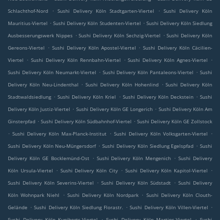
.
.
Schlachthof-Nord
Sushi Delivery Köln Stadtgarten-Viertel
Sushi Delivery Köln
.
.
Mauritius-Viertel
Sushi Delivery Köln Studenten-Viertel
Sushi Delivery Köln Siedlung
.
.
Ausbesserungswerk Nippes
Sushi Delivery Köln Sechzig-Viertel
Sushi Delivery Köln
.
.
Gereons-Viertel
Sushi Delivery Köln Apostel-Viertel
Sushi Delivery Köln Cäcilien-
.
.
.
Viertel
Sushi Delivery Köln Rennbahn-Viertel
Sushi Delivery Köln Agnes-Viertel
.
.
Sushi Delivery Köln Neumarkt-Viertel
Sushi Delivery Köln Pantaleons-Viertel
Sushi
.
.
Delivery Köln Neu-Lindenthal
Sushi Delivery Köln Hohenlind
Sushi Delivery Köln
.
.
.
Stadtwaldsiedlung
Sushi Delivery Köln Kriel
Sushi Delivery Köln Deckstein
Sushi
.
.
Delivery Köln Justiz-Viertel
Sushi Delivery Köln GE Longerich
Sushi Delivery Köln Am
.
.
Ginsterpfad
Sushi Delivery Köln Südbahnhof-Viertel
Sushi Delivery Köln GE Zollstock
.
.
.
Sushi Delivery Köln Max-Planck-Institut
Sushi Delivery Köln Volksgarten-Viertel
.
.
Sushi Delivery Köln Neu-Müngersdorf
Sushi Delivery Köln Siedlung Egelspfad
Sushi
.
.
Delivery Köln GE Bocklemünd-Ost
Sushi Delivery Köln Mengenich
Sushi Delivery
.
.
.
Köln Ursula-Viertel
Sushi Delivery Köln City
Sushi Delivery Köln Kapitol-Viertel
.
.
Sushi Delivery Köln Severins-Viertel
Sushi Delivery Köln Südstadt
Sushi Delivery
.
.
Köln Wohnpark Niehl
Sushi Delivery Köln Nordpark
Sushi Delivery Köln Clouth-
.
.
.
Gelände
Sushi Delivery Köln Siedlung Florastr.
Sushi Delivery Köln Villen-Viertel
.
.
Sushi Delivery Köln Kuniberts-Viertel
Sushi Delivery Köln Martins-Viertel
Sushi