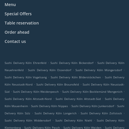
Menu
Special Offers
Table reservation
Order ahead
Contact us
.
.
Sushi Delivery Köln Ehrenfeld
Sushi Delivery Köln Bickendorf
Sushi Delivery Köln
.
.
.
Neuehrenfeld
Sushi Delivery Köln Ossendorf
Sushi Delivery Köln Müngersdorf
.
.
Sushi Delivery Köln Vogelsang
Sushi Delivery Köln Bilderstöckchen
Sushi Delivery
.
.
Köln Neustadt-Nord
Sushi Delivery Köln Braunsfeld
Sushi Delivery Köln Neustadt-
.
.
.
Süd
Sushi Delivery Köln Weidenpesch
Sushi Delivery Köln Bocklemünd Mengenich
.
.
Sushi Delivery Köln Altstadt-Nord
Sushi Delivery Köln Altstadt-Süd
Sushi Delivery
.
.
.
Köln Mauenheim
Sushi Delivery Köln Nippes
Sushi Delivery Köln Junkersdorf
Sushi
.
.
.
Delivery Köln Sülz
Sushi Delivery Köln Longerich
Sushi Delivery Köln Zollstock
.
.
Sushi Delivery Köln Widdersdorf
Sushi Delivery Köln Niehl
Sushi Delivery Köln
.
.
.
Klettenberg
Sushi Delivery Köln Pesch
Sushi Delivery Köln Weiden
Sushi Delivery