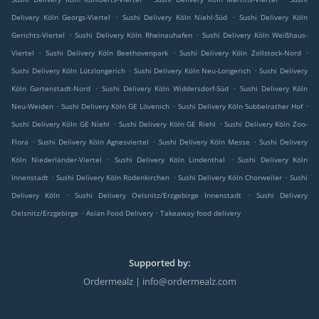
.
.
Delivery Köln Georgs-Viertel
Sushi Delivery Köln Niehl-Süd
Sushi Delivery Köln
.
.
Gerichts-Viertel
Sushi Delivery Köln Rheinauhafen
Sushi Delivery Köln Weißhaus-
.
.
.
Viertel
Sushi Delivery Köln Beethovenpark
Sushi Delivery Köln Zollstock-Nord
.
.
Sushi Delivery Köln Lützlongerich
Sushi Delivery Köln Neu-Longerich
Sushi Delivery
.
.
Köln Gartenstadt-Nord
Sushi Delivery Köln Widdersdorf-Süd
Sushi Delivery Köln
.
.
.
Neu-Weiden
Sushi Delivery Köln GE Lövenich
Sushi Delivery Köln Subbelrather Hof
.
.
Sushi Delivery Köln GE Niehl
Sushi Delivery Köln GE Riehl
Sushi Delivery Köln Zoo-
.
.
.
Flora
Sushi Delivery Köln Agnesviertel
Sushi Delivery Köln Messe
Sushi Delivery
.
.
Köln Niederländer-Viertel
Sushi Delivery Köln Lindenthal
Sushi Delivery Köln
.
.
.
Innenstadt
Sushi Delivery Köln Rodenkirchen
Sushi Delivery Köln Chorweiler
Sushi
.
.
Delivery Köln
Sushi Delivery Oelsnitz/Erzgebirge Innenstadt
Sushi Delivery
.
.
Oelsnitz/Erzgebirge
Asian Food Delivery
Takeaway food delivery
Supported by:
Ordermealz | info@ordermealz.com