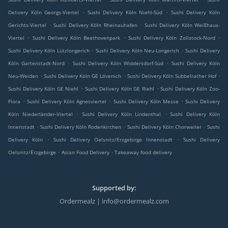
.
.
Delivery Köln Georgs-Viertel
Sushi Delivery Köln Niehl-Süd
Sushi Delivery Köln
.
.
Gerichts-Viertel
Sushi Delivery Köln Rheinauhafen
Sushi Delivery Köln Weißhaus-
.
.
.
Viertel
Sushi Delivery Köln Beethovenpark
Sushi Delivery Köln Zollstock-Nord
.
.
Sushi Delivery Köln Lützlongerich
Sushi Delivery Köln Neu-Longerich
Sushi Delivery
.
.
Köln Gartenstadt-Nord
Sushi Delivery Köln Widdersdorf-Süd
Sushi Delivery Köln
.
.
.
Neu-Weiden
Sushi Delivery Köln GE Lövenich
Sushi Delivery Köln Subbelrather Hof
.
.
Sushi Delivery Köln GE Niehl
Sushi Delivery Köln GE Riehl
Sushi Delivery Köln Zoo-
.
.
.
Flora
Sushi Delivery Köln Agnesviertel
Sushi Delivery Köln Messe
Sushi Delivery
.
.
Köln Niederländer-Viertel
Sushi Delivery Köln Lindenthal
Sushi Delivery Köln
.
.
.
Innenstadt
Sushi Delivery Köln Rodenkirchen
Sushi Delivery Köln Chorweiler
Sushi
.
.
Delivery Köln
Sushi Delivery Oelsnitz/Erzgebirge Innenstadt
Sushi Delivery
.
.
Oelsnitz/Erzgebirge
Asian Food Delivery
Takeaway food delivery
Supported by:
Ordermealz | info@ordermealz.com