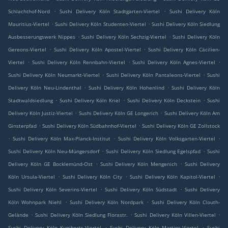
.
.
Schlachthof-Nord
Sushi Delivery Köln Stadtgarten-Viertel
Sushi Delivery Köln
.
.
Mauritius-Viertel
Sushi Delivery Köln Studenten-Viertel
Sushi Delivery Köln Siedlung
.
.
Ausbesserungswerk Nippes
Sushi Delivery Köln Sechzig-Viertel
Sushi Delivery Köln
.
.
Gereons-Viertel
Sushi Delivery Köln Apostel-Viertel
Sushi Delivery Köln Cäcilien-
.
.
.
Viertel
Sushi Delivery Köln Rennbahn-Viertel
Sushi Delivery Köln Agnes-Viertel
.
.
Sushi Delivery Köln Neumarkt-Viertel
Sushi Delivery Köln Pantaleons-Viertel
Sushi
.
.
Delivery Köln Neu-Lindenthal
Sushi Delivery Köln Hohenlind
Sushi Delivery Köln
.
.
.
Stadtwaldsiedlung
Sushi Delivery Köln Kriel
Sushi Delivery Köln Deckstein
Sushi
.
.
Delivery Köln Justiz-Viertel
Sushi Delivery Köln GE Longerich
Sushi Delivery Köln Am
.
.
Ginsterpfad
Sushi Delivery Köln Südbahnhof-Viertel
Sushi Delivery Köln GE Zollstock
.
.
.
Sushi Delivery Köln Max-Planck-Institut
Sushi Delivery Köln Volksgarten-Viertel
.
.
Sushi Delivery Köln Neu-Müngersdorf
Sushi Delivery Köln Siedlung Egelspfad
Sushi
.
.
Delivery Köln GE Bocklemünd-Ost
Sushi Delivery Köln Mengenich
Sushi Delivery
.
.
.
Köln Ursula-Viertel
Sushi Delivery Köln City
Sushi Delivery Köln Kapitol-Viertel
.
.
Sushi Delivery Köln Severins-Viertel
Sushi Delivery Köln Südstadt
Sushi Delivery
.
.
Köln Wohnpark Niehl
Sushi Delivery Köln Nordpark
Sushi Delivery Köln Clouth-
.
.
.
Gelände
Sushi Delivery Köln Siedlung Florastr.
Sushi Delivery Köln Villen-Viertel
.
.
Sushi Delivery Köln Kuniberts-Viertel
Sushi Delivery Köln Martins-Viertel
Sushi