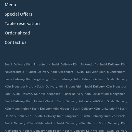
Menu
Special Offers
Table reservation
Order ahead
Contact us
.
.
Sushi Delivery Köln Ehrenfeld
Sushi Delivery Köln Bickendorf
Sushi Delivery Köln
.
.
.
Neuehrenfeld
Sushi Delivery Köln Ossendorf
Sushi Delivery Köln Müngersdorf
.
.
Sushi Delivery Köln Vogelsang
Sushi Delivery Köln Bilderstöckchen
Sushi Delivery
.
.
Köln Neustadt-Nord
Sushi Delivery Köln Braunsfeld
Sushi Delivery Köln Neustadt-
.
.
.
Süd
Sushi Delivery Köln Weidenpesch
Sushi Delivery Köln Bocklemünd Mengenich
.
.
Sushi Delivery Köln Altstadt-Nord
Sushi Delivery Köln Altstadt-Süd
Sushi Delivery
.
.
.
Köln Mauenheim
Sushi Delivery Köln Nippes
Sushi Delivery Köln Junkersdorf
Sushi
.
.
.
Delivery Köln Sülz
Sushi Delivery Köln Longerich
Sushi Delivery Köln Zollstock
.
.
Sushi Delivery Köln Widdersdorf
Sushi Delivery Köln Niehl
Sushi Delivery Köln
.
.
.
Klettenberg
Sushi Delivery Köln Pesch
Sushi Delivery Köln Weiden
Sushi Delivery